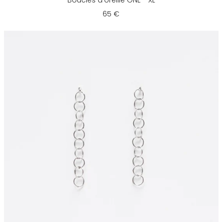
Boucles d'oreille ONE - XL
65 €