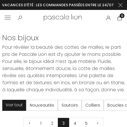
VACANCES D'ÉTÉ : LES COMMANDES PASSÉES ENTRE LE 24/07 ET LE 2
0
Nos bijoux
Pour révéler la beauté des cottes de mailles, le parti
pris de Pascale Lion est d’y ajouter le moins possible.
Pour elle, le bijoux idéal n’est que matière. Fluide,
sensuelle, étonnement douce, la cotte de mailles
révèle ses qualités intemporelles. Une palette de
formes et de textures, en inox, en bronze ou en titane,
à laquelle chaque individualité, à sa façon, donne vie.
Voir tout
Nouveautés
Sautoirs
Colliers
Boucles d'
<
1
2
3
4
5
>