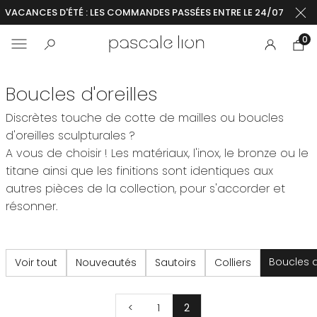
VACANCES D'ÉTÉ : LES COMMANDES PASSÉES ENTRE LE 24/07 ET LE 2
0
Boucles d'oreilles
Discrètes touche de cotte de mailles ou boucles
d'oreilles sculpturales ?
A vous de choisir ! Les matériaux, l'inox, le bronze ou le
titane ainsi que les finitions sont identiques aux
autres pièces de la collection, pour s'accorder et
résonner.
Boucles d
Voir tout
Nouveautés
Sautoirs
Colliers
<
1
2