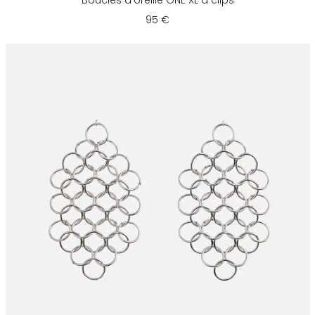
Boucles d'oreille ONE XL à clips
95 €