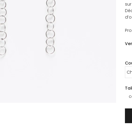
sur
Déc
d’or
Pro
Ver
Co
Ch
Tai
c