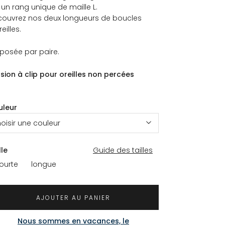
 un rang unique de maille L.
ouvrez nos deux longueurs de boucles
eilles.
posée par paire.
sion à clip pour oreilles non percées
uleur
oisir une couleur
lle
Guide des tailles
ourte
longue
AJOUTER AU PANIER
Nous sommes en vacances, le