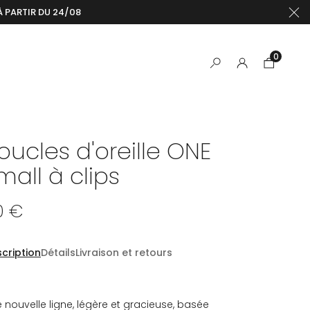
À PARTIR DU 24/08
0
oucles d'oreille ONE
mall à clips
0 €
cription
Détails
Livraison et retours
 nouvelle ligne, légère et gracieuse, basée