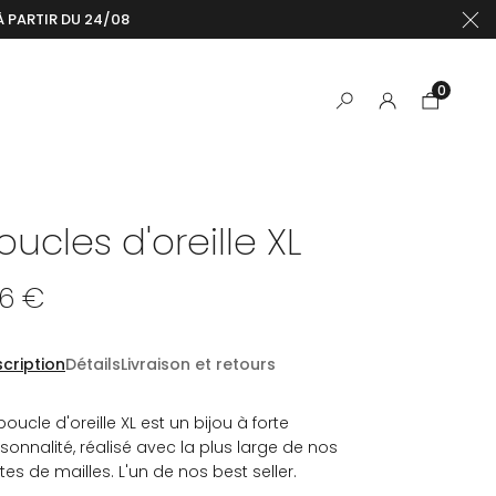
À PARTIR DU 24/08
0
oucles d'oreille XL
06 €
cription
Détails
Livraison et retours
boucle d'oreille XL est un bijou à forte
sonnalité, réalisé avec la plus large de nos
tes de mailles. L'un de nos best seller.