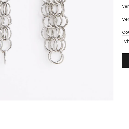
Ven
Ver
Co
Ch