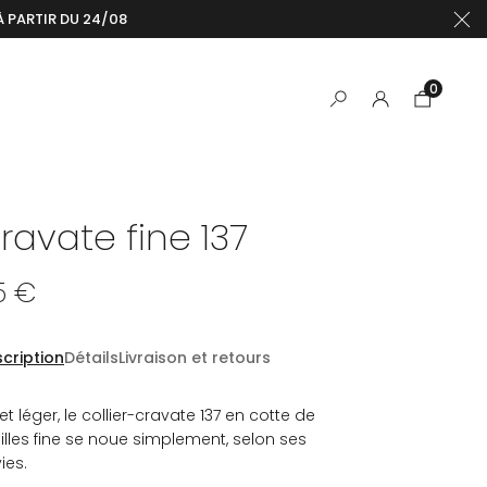
À PARTIR DU 24/08
0
ravate fine 137
5 €
cription
Détails
Livraison et retours
 et léger, le collier-cravate 137 en cotte de
lles fine se noue simplement, selon ses
ies.