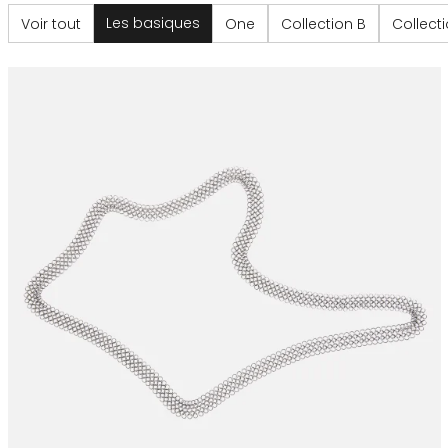
Les basiques
Voir tout
One
Collection B
Collecti